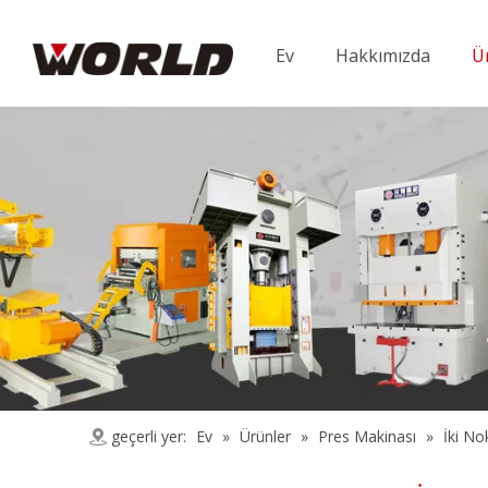
Ev
Hakkımızda
Ü
geçerli yer:
Ev
»
Ürünler
»
Pres Makinası
»
İki No