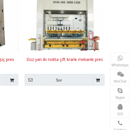
güç pres
Düz yan iki nokta çift krank mekanik pres
WhatsApp
Sor
WeChat
Skype
QQ