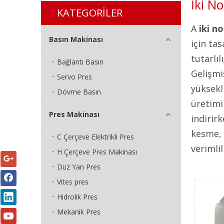
İki N
KATEGORİLER
A
iki n
Basın Makinası
için ta
tutarlıl
Bağlantı Basın
Gelişmi
Servo Pres
yüksekl
Dövme Basın
üretimi 
Pres Makinası
indirir
kesme, 
C Çerçeve Elektrikli Pres
verimlil
H Çerçeve Pres Makinası
Düz Yan Pres
Vites pres
Hidrolik Pres
Mekanik Pres