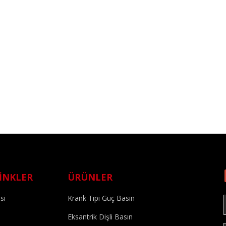
LİNKLER
ÜRÜNLER
si
Krank Tipi Güç Basın
e
Eksantrik Dişli Basın